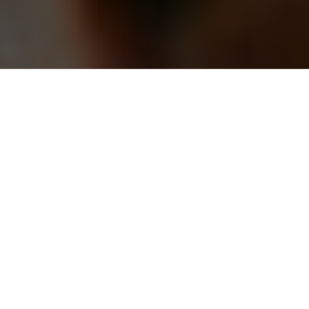
CONTATTACI
CERVIA
Puoi contattarci per qualsiasi cosa
E-Mail
Lungomare Gabriele D'Annunzio 7 Cervia
Messaggio