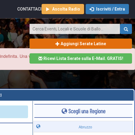
CONTATTACI
Ascolta Radio
Iscriviti / Entra
Aggiungi Serate Latine
finita. Una volta ristabilita la normalità aggiorneremo tutto il sito
Ricevi Lista Serate sulla E-Mail. GRATIS!
I
Scegli una Regione
Abruzzo