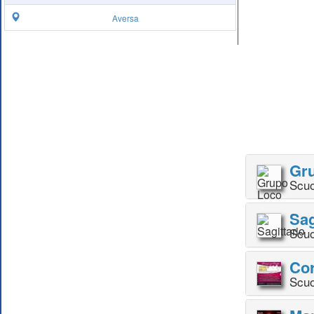
Aversa
Gr
Scuo
Sag
Scuo
Cor
Scuo