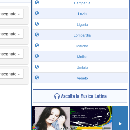
Campania
 Insegnate
Lazio
Liguria
 Insegnate
Lombardia
Marche
 Insegnate
Molise
Umbria
 Insegnate
Veneto
Ascolta la Musica Latina