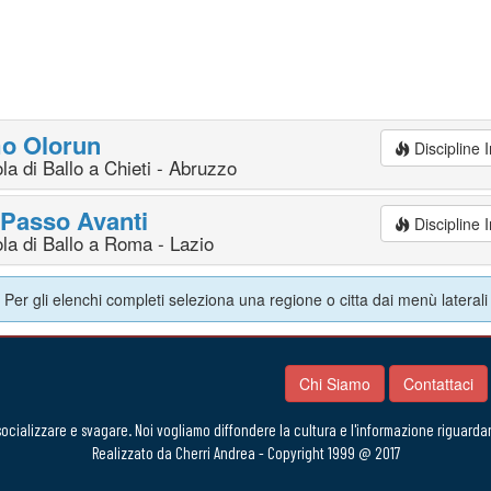
o Olorun
Discipline
la di Ballo a Chieti - Abruzzo
Passo Avanti
Discipline
la di Ballo a Roma - Lazio
Per gli elenchi completi seleziona una regione o citta dai menù laterali
Chi Siamo
Contattaci
 socializzare e svagare. Noi vogliamo diffondere la cultura e l'informazione riguardan
Realizzato da Cherri Andrea
- Copyright 1999 @ 2017