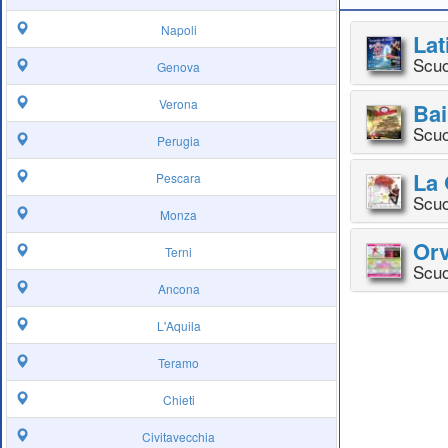
Napoli
Lat
Scuo
Genova
Verona
Bai
Scuo
Perugia
La 
Pescara
Scuo
Monza
Orv
Terni
Scuo
Ancona
L'Aquila
Teramo
Chieti
Civitavecchia