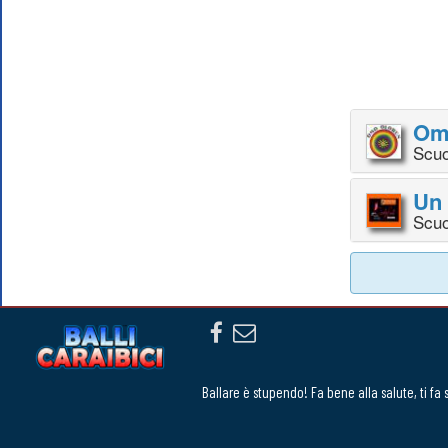
Om
Scuo
Un 
Scuo
Ballare è stupendo! Fa bene alla salute, ti fa