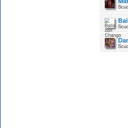
Mam
Scuo
Bai
Scuo
Da
Scuo