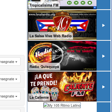
Tropicalisima FM
La Salsa Vive Web Radio
 Insegnate
Radio Quisqueya
 Insegnate
 Insegnate
La Caliente