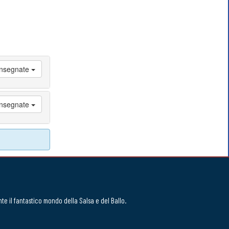
 Insegnate
 Insegnate
te il fantastico mondo della Salsa e del Ballo.