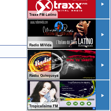
Traxx FM Latino
Radio MiVida
Radio Quisqueya
Tropicalisima FM