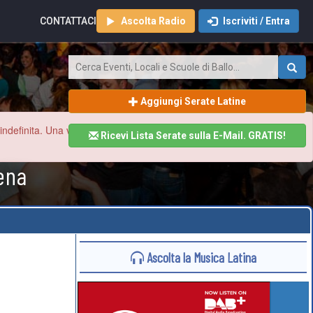
CONTATTACI
Ascolta Radio
Iscriviti / Entra
Aggiungi Serate Latine
finita. Una volta ristabilita la normalità aggiorneremo tutto il sito
Ricevi Lista Serate sulla E-Mail. GRATIS!
ena
Ascolta la Musica Latina