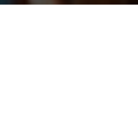
CONTATTACI
CLASE CUBANA NAPOLI
Puoi contattarci per qualsiasi cosa
La scuola si trova in Via Domenico Padula, 145, 80126 Napoli a
Napoli.
E-Mail
Messaggio