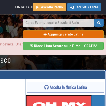
CONTATTACI
Ascolta Radio
Iscriviti / Entra
Aggiungi Serate Latine
finita. Una volta ristabilita la normalità aggiorneremo tutto il sito
Ricevi Lista Serate sulla E-Mail. GRATIS!
osco
Ascolta la Musica Latina