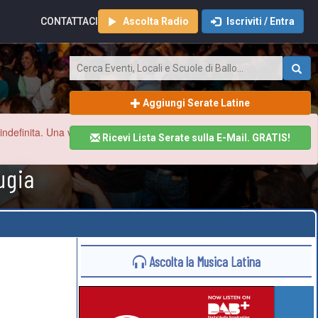
CONTATTACI
Ascolta Radio
Iscriviti / Entra
Aggiungi Serate Latine
finita. Una volta ristabilita la normalità aggiorneremo tutto il sito
Ricevi Lista Serate sulla E-Mail. GRATIS!
ugia
Ascolta la Musica Latina