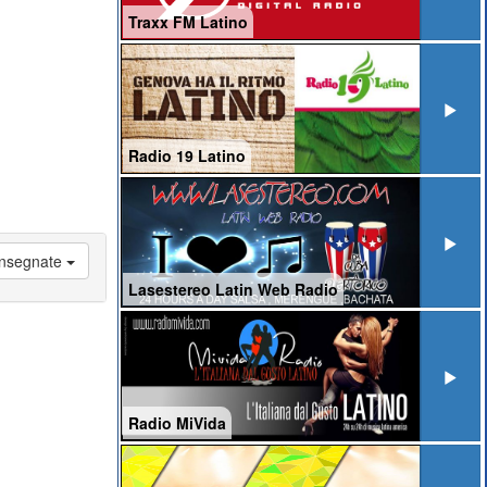
Traxx FM Latino
Radio 19 Latino
 Insegnate
Lasestereo Latin Web Radio
Radio MiVida