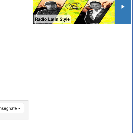
Radio Latin Style
 Insegnate