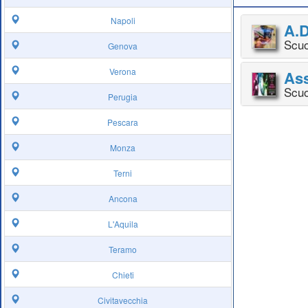
Napoli
A.D
Scuo
Genova
Verona
Ass
Scuo
Perugia
Pescara
Monza
Terni
Ancona
L'Aquila
Teramo
Chieti
Civitavecchia