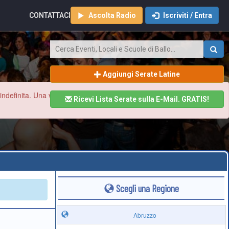
CONTATTACI
Ascolta Radio
Iscriviti / Entra
Aggiungi Serate Latine
finita. Una volta ristabilita la normalità aggiorneremo tutto il sito
Ricevi Lista Serate sulla E-Mail. GRATIS!
Scegli una Regione
Abruzzo