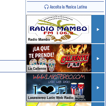
Ascolta la Musica Latina
Radio Mambo
La Caliente
Lasestereo Latin Web Radio