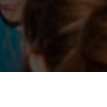
CONTATTACI
DECLINO DI RESPONSABILITÀ
Puoi contattarci per qualsiasi cosa
La lista di serate dove si balla è creata grazie alle segnalazioni.
Non abbiamo contatti con i gestori delle serate. Non veniamo
E-Mail
avvisati se una serata viene sospesa, rimandata o cancellata, o se