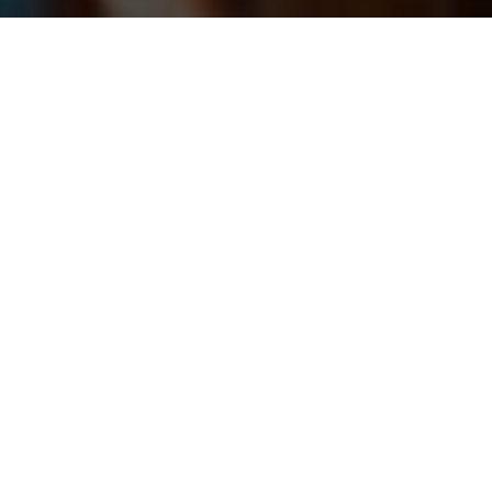
Cambia Regione
CONTATTACI
Puoi contattarci per qualsiasi cosa
Scegli una Città in Aversa
E-Mail
Messaggio