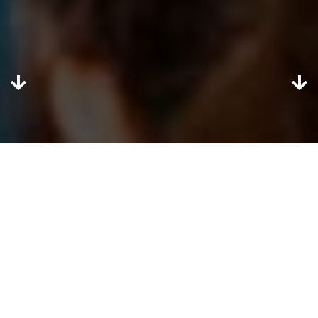
Cambia Regione
CONTATTACI
Puoi contattarci per qualsiasi cosa
Scegli una Città in L Aquila
E-Mail
Messaggio