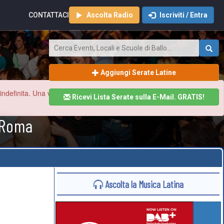
CONTATTACI
Ascolta Radio
Iscriviti / Entra
Aggiungi Serate Latine
finita. Una volta ristabilita la normalità aggiorneremo tutto il sito
Ricevi Lista Serate sulla E-Mail. GRATIS!
a Roma
Ascolta la Musica Latina