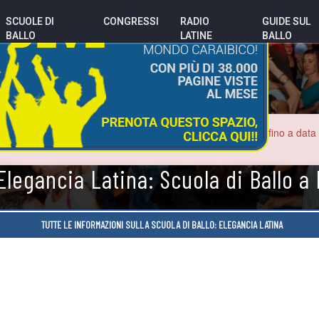
SCUOLE DI
CONGRESSI
RADIO
GUIDE SUL
BALLO
LATINE
BALLO
o potrebbero essere errate. Le sale da ballo sono chiuse fino a data inde
con i nuovi locali.
Elegancia Latina: Scuola di Ballo 
TUTTE LE INFORMAZIONI SULLA SCUOLA DI BALLO: ELEGANCIA LATINA