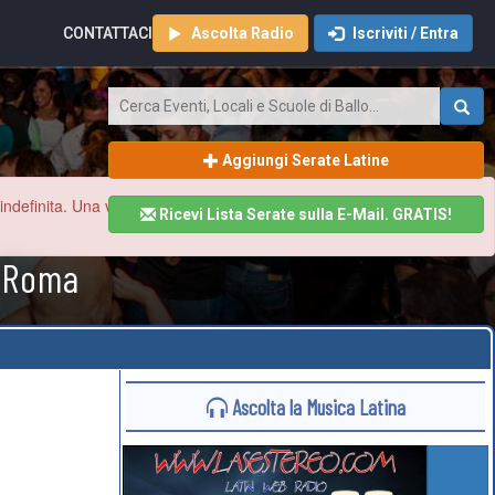
CONTATTACI
Ascolta Radio
Iscriviti / Entra
Aggiungi Serate Latine
finita. Una volta ristabilita la normalità aggiorneremo tutto il sito
Ricevi Lista Serate sulla E-Mail. GRATIS!
a Roma
Ascolta la Musica Latina