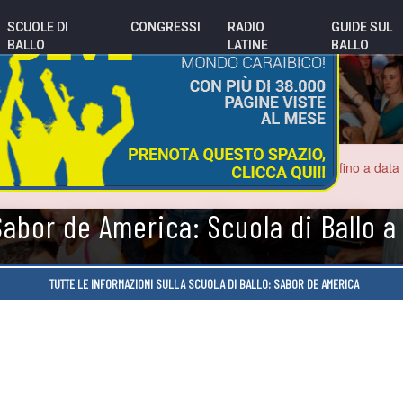
SCUOLE DI
CONGRESSI
RADIO
GUIDE SUL
BALLO
LATINE
BALLO
o potrebbero essere errate. Le sale da ballo sono chiuse fino a data inde
con i nuovi locali.
Sabor de America: Scuola di Ballo 
TUTTE LE INFORMAZIONI SULLA SCUOLA DI BALLO: SABOR DE AMERICA