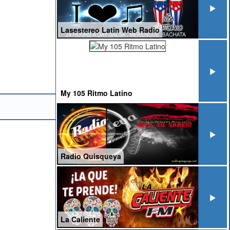
Lasestereo Latin Web Radio
My 105 Ritmo Latino
Radio Quisqueya
La Caliente