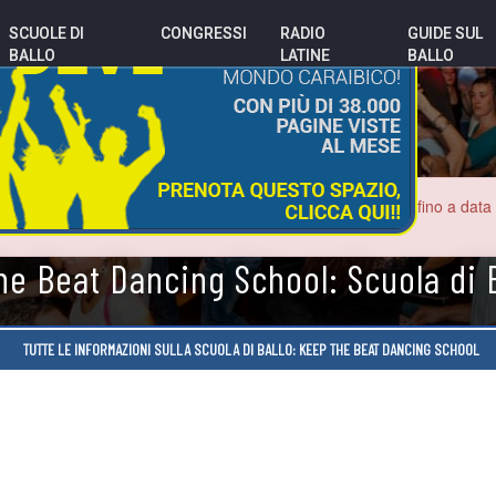
SCUOLE DI
CONGRESSI
RADIO
GUIDE SUL
BALLO
LATINE
BALLO
o potrebbero essere errate. Le sale da ballo sono chiuse fino a data inde
con i nuovi locali.
e Beat Dancing School: Scuola di 
TUTTE LE INFORMAZIONI SULLA SCUOLA DI BALLO: KEEP THE BEAT DANCING SCHOOL