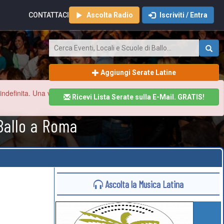
CONTATTACI
Ascolta Radio
Iscriviti / Entra
Aggiungi Serate Latine
finita. Una volta ristabilita la normalità aggiorneremo tutto il sito
Ricevi Lista Serate sulla E-Mail. GRATIS!
Ballo a Roma
Ascolta la Musica Latina