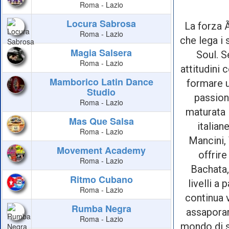
Roma - Lazio
Locura Sabrosa
La forza Ã
Roma - Lazio
che lega i
Magia Salsera
Soul. S
Roma - Lazio
attitudini 
Mamborico Latin Dance
formare u
Studio
passion
Roma - Lazio
maturata 
Mas Que Salsa
italia
Roma - Lazio
Mancini, 
Movement Academy
offrir
Roma - Lazio
Bachata,
Ritmo Cubano
livelli a 
Roma - Lazio
continua v
Rumba Negra
assaporar
Roma - Lazio
mondo di se