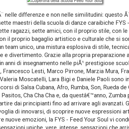
¨ nelle differenze e non nelle similitudini: questo Ã¨
 sette maestri della scuola di danze caraibiche FYS 
ette ragazzi, sette amici, con il proprio stile, con le
con il proprio bagaglio artistico e culturale che si so
n team unico, una mistura esplosiva di stile, tecnica
e e divertimento. Grazie alla propria preparazione ar
in anni di insegnamento nelle piÃ¹ prestigiose scuol
ne, Francesco Lesti, Marco Pirrone, Marzia Mura, Fr
Valeria Moscatelli, Lara Bigi e Daniele Paoli sono i
e corsi di Salsa Cubana, Afro, Rumba, Son, Rueda de 
 Pasitos, Cha Cha Cha e, da questâ€™anno, Zumba pe
partire dai principianti fino ad arrivare agli avanzati. 
oglia di innovarsi, di scoprire nuove espressioni art
e nuove emozioni, la FYS - Feed Your Soul vi cond
nsazioni uniche, vere, intense, sensazioni che arri