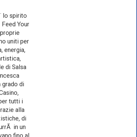
 lo spirito
- Feed Your
 proprie
no uniti per
, energia,
tistica,
e di Salsa
ancesca
n grado di
Casino,
r tutti i
Grazie alla
istiche, di
urrÃ in un
vano fino al