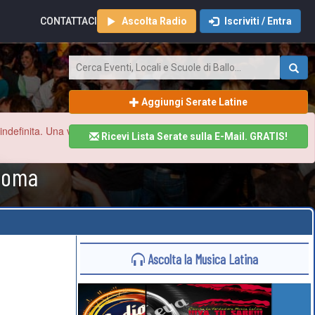
CONTATTACI
Ascolta Radio
Iscriviti / Entra
Aggiungi Serate Latine
finita. Una volta ristabilita la normalità aggiorneremo tutto il sito
Ricevi Lista Serate sulla E-Mail. GRATIS!
 Roma
Ascolta la Musica Latina