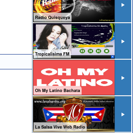
Radio Quisqueya
Tropicalisima FM
Oh My Latino Bachata
La Salsa Vive Web Radio