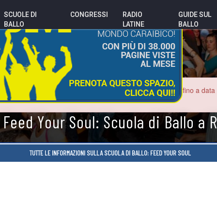
SCUOLE DI
CONGRESSI
RADIO
GUIDE SUL
BALLO
LATINE
BALLO
o potrebbero essere errate. Le sale da ballo sono chiuse fino a data inde
con i nuovi locali.
Feed Your Soul: Scuola di Ballo a
TUTTE LE INFORMAZIONI SULLA SCUOLA DI BALLO: FEED YOUR SOUL